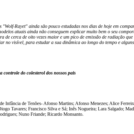
elas "Wolf-Rayet" ainda são pouco estudadas nos dias de hoje em comp
 modelos atuais ainda não conseguem explicar muito bem o seu compor
a de cerca de oito vezes maior e um pico de emissão de radiação que 
lar no visível, para estudar a sua dinâmica ao longo do tempo e alguns
 controle do colesterol dos nossos pais
m de Infância de Tenões- Afonso Martins; Afonso Menezes; Alice Ferreir
iogo Tavares; Francisco Silva e Sá; Inês Nogueira; Lara Salgado; Ma
odrigues; Nuno Friande; Ricardo Monsanto.