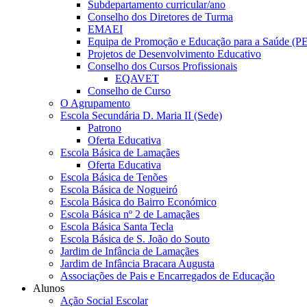
Subdepartamento curricular/ano
Conselho dos Diretores de Turma
EMAEI
Equipa de Promoção e Educação para a Saúde (P
Projetos de Desenvolvimento Educativo
Conselho dos Cursos Profissionais
EQAVET
Conselho de Curso
O Agrupamento
Escola Secundária D. Maria II (Sede)
Patrono
Oferta Educativa
Escola Básica de Lamaçães
Oferta Educativa
Escola Básica de Tenões
Escola Básica de Nogueiró
Escola Básica do Bairro Económico
Escola Básica nº 2 de Lamaçães
Escola Básica Santa Tecla
Escola Básica de S. João do Souto
Jardim de Infância de Lamaçães
Jardim de Infância Bracara Augusta
Associações de Pais e Encarregados de Educação
Alunos
Ação Social Escolar