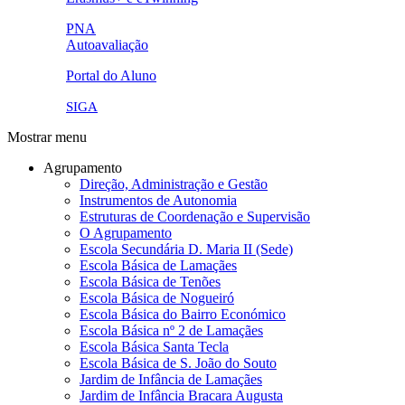
ue.png.png
PNA
Autoavaliação
pna.png
eye-42848_640.png
Portal do Aluno
link4.png
SIGA
Mostrar menu
Agrupamento
Direção, Administração e Gestão
Instrumentos de Autonomia
Estruturas de Coordenação e Supervisão
O Agrupamento
Escola Secundária D. Maria II (Sede)
Escola Básica de Lamaçães
Escola Básica de Tenões
Escola Básica de Nogueiró
Escola Básica do Bairro Económico
Escola Básica nº 2 de Lamaçães
Escola Básica Santa Tecla
Escola Básica de S. João do Souto
Jardim de Infância de Lamaçães
Jardim de Infância Bracara Augusta