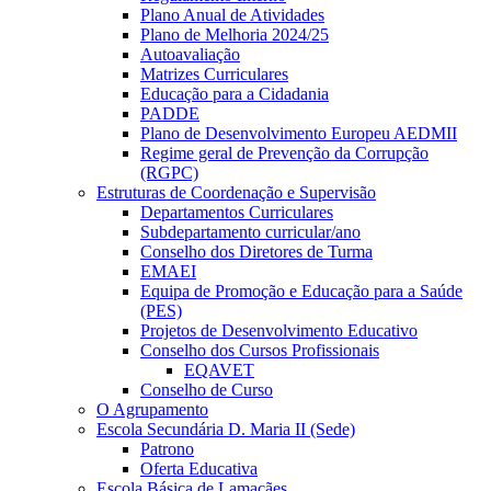
Plano Anual de Atividades
Plano de Melhoria 2024/25
Autoavaliação
Matrizes Curriculares
Educação para a Cidadania
PADDE
Plano de Desenvolvimento Europeu AEDMII
Regime geral de Prevenção da Corrupção
(RGPC)
Estruturas de Coordenação e Supervisão
Departamentos Curriculares
Subdepartamento curricular/ano
Conselho dos Diretores de Turma
EMAEI
Equipa de Promoção e Educação para a Saúde
(PES)
Projetos de Desenvolvimento Educativo
Conselho dos Cursos Profissionais
EQAVET
Conselho de Curso
O Agrupamento
Escola Secundária D. Maria II (Sede)
Patrono
Oferta Educativa
Escola Básica de Lamaçães