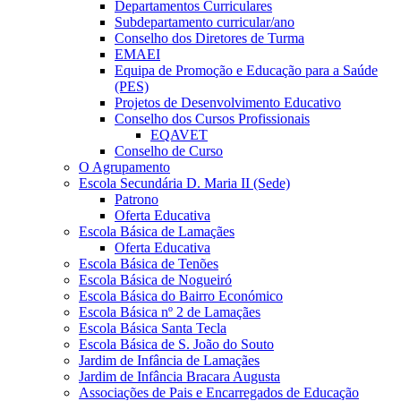
Departamentos Curriculares
Subdepartamento curricular/ano
Conselho dos Diretores de Turma
EMAEI
Equipa de Promoção e Educação para a Saúde
(PES)
Projetos de Desenvolvimento Educativo
Conselho dos Cursos Profissionais
EQAVET
Conselho de Curso
O Agrupamento
Escola Secundária D. Maria II (Sede)
Patrono
Oferta Educativa
Escola Básica de Lamaçães
Oferta Educativa
Escola Básica de Tenões
Escola Básica de Nogueiró
Escola Básica do Bairro Económico
Escola Básica nº 2 de Lamaçães
Escola Básica Santa Tecla
Escola Básica de S. João do Souto
Jardim de Infância de Lamaçães
Jardim de Infância Bracara Augusta
Associações de Pais e Encarregados de Educação