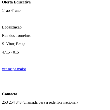
Oferta Educativa
1º ao 4º ano
Localização
Rua dos Torneiros
S. Vítor, Braga
4715 - 015
statecla.png
ver mapa maior
Contacto
253 254 348 (chamada para a rede fixa nacional)