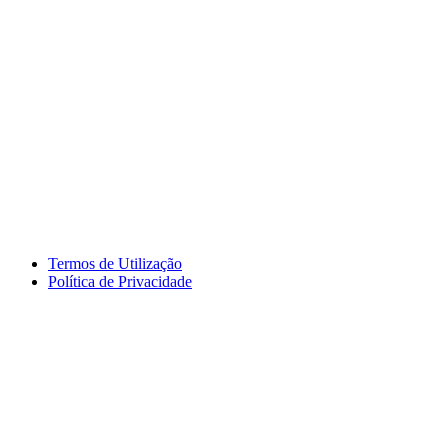
Termos de Utilização
Política de Privacidade
logos_erasmus.jpg
logos_pessoa.jpg
logo_segdigital.jpg
logosem_bullying.jpg
logo