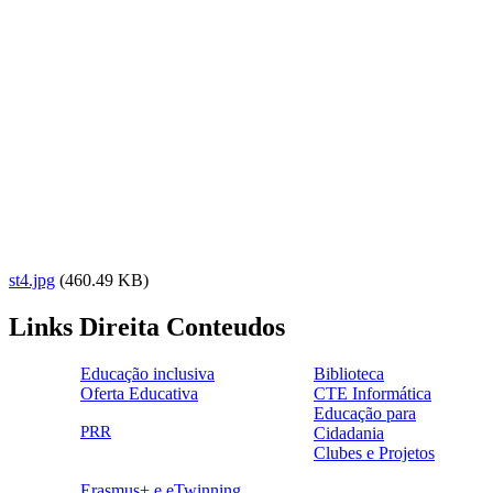
st4.jpg
(460.49 KB)
Links Direita Conteudos
Educação inclusiva
Biblioteca
Oferta Educativa
CTE Informática
ensinoinclusivo.png
link1.png
Educação para
oferta_edu.png
cte2.png
PRR
Cidadania
logo_epc_2.png
selo_importancia_estrategica.png
Clubes e Projetos
link5.png
Erasmus+ e eTwinning