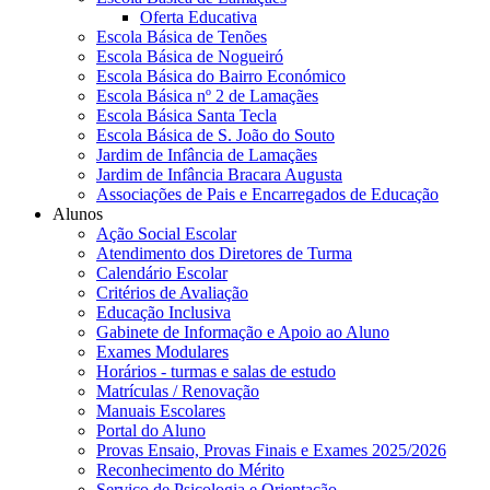
Oferta Educativa
Escola Básica de Tenões
Escola Básica de Nogueiró
Escola Básica do Bairro Económico
Escola Básica nº 2 de Lamaçães
Escola Básica Santa Tecla
Escola Básica de S. João do Souto
Jardim de Infância de Lamaçães
Jardim de Infância Bracara Augusta
Associações de Pais e Encarregados de Educação
Alunos
Ação Social Escolar
Atendimento dos Diretores de Turma
Calendário Escolar
Critérios de Avaliação
Educação Inclusiva
Gabinete de Informação e Apoio ao Aluno
Exames Modulares
Horários - turmas e salas de estudo
Matrículas / Renovação
Manuais Escolares
Portal do Aluno
Provas Ensaio, Provas Finais e Exames 2025/2026
Reconhecimento do Mérito
Serviço de Psicologia e Orientação