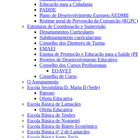
Educação para a Cidadania
PADDE
Plano de Desenvolvimento Europeu AEDMII
Regime geral de Prevenção da Corrupção (RGPC)
Estruturas de Coordenação e Supervisão
Departamentos Curriculares
Subdepartamento curricular/ano
Conselho dos Diretores de Turma
EMAEI
Equipa de Promoção e Educação para a Saúde (P
Projetos de Desenvolvimento Educativo
Conselho dos Cursos Profissionais
EQAVET
Conselho de Curso
O Agrupamento
Escola Secundária D. Maria II (Sede)
Patrono
Oferta Educativa
Escola Básica de Lamaçães
Oferta Educativa
Escola Básica de Tenões
Escola Básica de Nogueiró
Escola Básica do Bairro Económico
Escola Básica nº 2 de Lamaçães
Escola Básica Santa Tecla