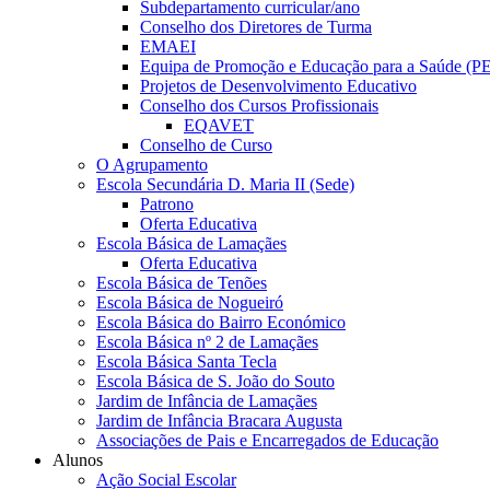
Subdepartamento curricular/ano
Conselho dos Diretores de Turma
EMAEI
Equipa de Promoção e Educação para a Saúde (P
Projetos de Desenvolvimento Educativo
Conselho dos Cursos Profissionais
EQAVET
Conselho de Curso
O Agrupamento
Escola Secundária D. Maria II (Sede)
Patrono
Oferta Educativa
Escola Básica de Lamaçães
Oferta Educativa
Escola Básica de Tenões
Escola Básica de Nogueiró
Escola Básica do Bairro Económico
Escola Básica nº 2 de Lamaçães
Escola Básica Santa Tecla
Escola Básica de S. João do Souto
Jardim de Infância de Lamaçães
Jardim de Infância Bracara Augusta
Associações de Pais e Encarregados de Educação
Alunos
Ação Social Escolar