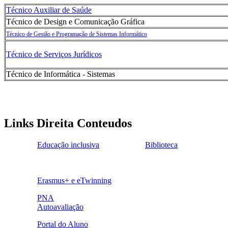
Técnico Auxiliar de Saúde
Técnico de Design e Comunicação Gráfica
Técnico de Gestão e Programação de Sistemas Informático
Técnico de Serviços Jurídicos
Técnico de Informática - Sistemas
Links Direita Conteudos
Educação inclusiva
Biblioteca
ensinoinclusivo.png
link1.png
o
Erasmus+ e eTwinning
ue.png.png
PNA
Autoavaliação
pna.png
eye-42848_640.png
Portal do Aluno