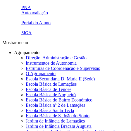
ue.png.png
PNA
Autoavaliação
pna.png
eye-42848_640.png
Portal do Aluno
link4.png
SIGA
Mostrar menu
Agrupamento
Direção, Administração e Gestão
Instrumentos de Autonomia
Estruturas de Coordenação e Supervisão
O Agrupamento
Escola Secundária D. Maria II (Sede)
Escola Básica de Lamaçães
Escola Básica de Tenões
Escola Básica de Nogueiró
Escola Básica do Bairro Económico
Escola Básica nº 2 de Lamaçães
Escola Básica Santa Tecla
Escola Básica de S. João do Souto
Jardim de Infância de Lamaçães
Jardim de Infância Bracara Augusta