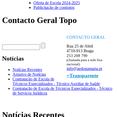
Oferta de Escola 2024-2025
Publicitação de contratos
Contacto Geral Topo
CONTACTO GERAL
Procurar
Rua 25 de Abril
Formulário de procura
4710-913 Braga
253 208 790
Notícias
(chamada para a rede fixa
nacional)
info@aedonamaria.pt
Notícias Recentes
Arquivo de Notícias
+Transparente
Contratação de Escola de
Técnicos Especializados - Técnico Auxiliar de Saúde
Contratação de Escola de Técnicos Especializados - Técnico
de Serviços Jurídicos
Notícias Recentes