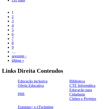
Ler mais
acerca de EXAMES MODULARES - época
setembro/outubro 2026
1
Páginas
2
3
4
5
6
7
8
9
…
seguinte ›
última »
Links Direita Conteudos
Educação inclusiva
Biblioteca
Oferta Educativa
CTE Informática
ensinoinclusivo.png
link1.png
Educação para
oferta_edu.png
cte2.png
PRR
Cidadania
logo_epc_2.png
selo_importancia_estrategica.png
Clubes e Projetos
link5.png
Erasmus+ e eTwinning