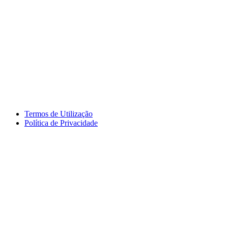
Termos de Utilização
Política de Privacidade
logos_erasmus.jpg
logos_pessoa.jpg
logo_segdigital.jpg
logosem_bullying.jpg
logo