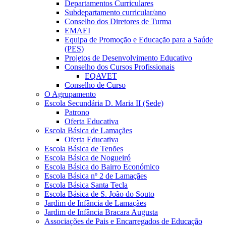
Departamentos Curriculares
Subdepartamento curricular/ano
Conselho dos Diretores de Turma
EMAEI
Equipa de Promoção e Educação para a Saúde
(PES)
Projetos de Desenvolvimento Educativo
Conselho dos Cursos Profissionais
EQAVET
Conselho de Curso
O Agrupamento
Escola Secundária D. Maria II (Sede)
Patrono
Oferta Educativa
Escola Básica de Lamaçães
Oferta Educativa
Escola Básica de Tenões
Escola Básica de Nogueiró
Escola Básica do Bairro Económico
Escola Básica nº 2 de Lamaçães
Escola Básica Santa Tecla
Escola Básica de S. João do Souto
Jardim de Infância de Lamaçães
Jardim de Infância Bracara Augusta
Associações de Pais e Encarregados de Educação