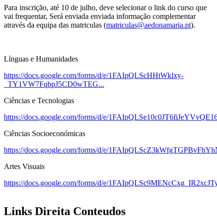
Para inscrição, até 10 de julho, deve selecionar o link do curso que
vai frequentar, Será enviada enviada informação complementar
através da equipa das matriculas (
matriculas@aedonamaria.pt
).
Línguas e Humanidades
https://docs.google.com/forms/d/e/1FAIpQLScHHtWklxy-
_TY1VW7FqbpJ5CD0wTEG...
Ciências e Tecnologias
https://docs.google.com/forms/d/e/1FAIpQLSe10c0JT6fiJeYVv
Ciências Socioeconómicas
https://docs.google.com/forms/d/e/1FAIpQLScZ3kWfgTGPBvFhY
Artes Visuais
https://docs.google.com/forms/d/e/1FAIpQLSc9MENcCxg_IR2xcJT
Links Direita Conteudos