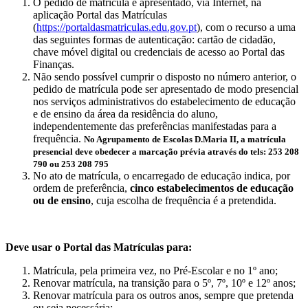
O pedido de matrícula é apresentado, via Internet, na
aplicação Portal das Matrículas
(
https://portaldasmatriculas.edu.gov.pt
), com o recurso a uma
das seguintes formas de autenticação: cartão de cidadão,
chave móvel digital ou credenciais de acesso ao Portal das
Finanças.
Não sendo possível cumprir o disposto no número anterior, o
pedido de matrícula pode ser apresentado de modo presencial
nos serviços administrativos do estabelecimento de educação
e de ensino da área da residência do aluno,
independentemente das preferências manifestadas para a
frequência.
No Agrupamento de Escolas D.Maria II, a matrícula
presencial deve obedecer a marcação prévia através do tels: 253 208
790 ou 253 208 795
No ato de matrícula, o encarregado de educação indica, por
ordem de preferência,
cinco estabelecimentos de educação
ou de ensino
, cuja escolha de frequência é a pretendida.
Deve usar o Portal das Matrículas para:
Matrícula, pela primeira vez, no Pré-Escolar e no 1º ano;
Renovar matrícula, na transição para o 5º, 7º, 10º e 12º anos;
Renovar matrícula para os outros anos, sempre que pretenda
ou seja necessária: