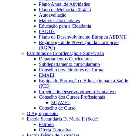
Plano Anual de Atividades
Plano de Melhoria 2024/25
Autoavaliação
Matrizes Curriculares
Educação para a Cidadania
PADDE
Plano de Desenvolvimento Europeu AEDMII
Regime geral de Prevenção da Corrupção
(RGPC)
Estruturas de Coordenação e Supervisão
Departamentos Curriculares
Subdepartamento curricular/ano
Conselho dos Diretores de Turma
EMAEI
Equipa de Promoção e Educação para a Saúde
(PES)
Projetos de Desenvolvimento Educativo
Conselho dos Cursos Profissionais
EQAVET
Conselho de Curso
O Agrupamento
Escola Secundária D. Maria II (Sede)
Patrono
Oferta Educativa
Escola Básica de Lamaçães