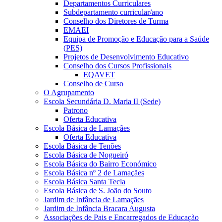
Departamentos Curriculares
Subdepartamento curricular/ano
Conselho dos Diretores de Turma
EMAEI
Equipa de Promoção e Educação para a Saúde
(PES)
Projetos de Desenvolvimento Educativo
Conselho dos Cursos Profissionais
EQAVET
Conselho de Curso
O Agrupamento
Escola Secundária D. Maria II (Sede)
Patrono
Oferta Educativa
Escola Básica de Lamaçães
Oferta Educativa
Escola Básica de Tenões
Escola Básica de Nogueiró
Escola Básica do Bairro Económico
Escola Básica nº 2 de Lamaçães
Escola Básica Santa Tecla
Escola Básica de S. João do Souto
Jardim de Infância de Lamaçães
Jardim de Infância Bracara Augusta
Associações de Pais e Encarregados de Educação