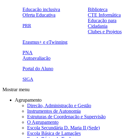
Educação inclusiva
Biblioteca
Oferta Educativa
CTE Informática
ensinoinclusivo.png
link1.png
Educação para
oferta_edu.png
cte2.png
PRR
Cidadania
logo_epc_2.png
selo_importancia_estrategica.png
Clubes e Projetos
link5.png
Erasmus+ e eTwinning
ue.png.png
PNA
Autoavaliação
pna.png
eye-42848_640.png
Portal do Aluno
link4.png
SIGA
Mostrar menu
Agrupamento
Direção, Administração e Gestão
Instrumentos de Autonomia
Estruturas de Coordenação e Supervisão
O Agrupamento
Escola Secundária D. Maria II (Sede)
Escola Básica de Lamaçães