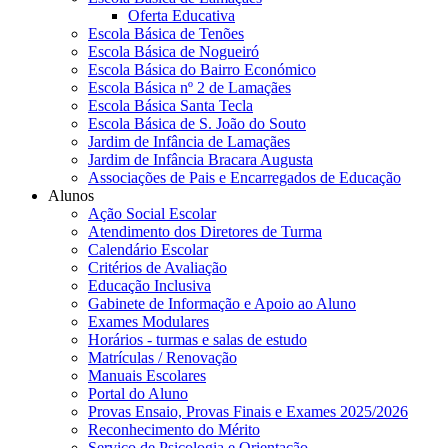
Oferta Educativa
Escola Básica de Tenões
Escola Básica de Nogueiró
Escola Básica do Bairro Económico
Escola Básica nº 2 de Lamaçães
Escola Básica Santa Tecla
Escola Básica de S. João do Souto
Jardim de Infância de Lamaçães
Jardim de Infância Bracara Augusta
Associações de Pais e Encarregados de Educação
Alunos
Ação Social Escolar
Atendimento dos Diretores de Turma
Calendário Escolar
Critérios de Avaliação
Educação Inclusiva
Gabinete de Informação e Apoio ao Aluno
Exames Modulares
Horários - turmas e salas de estudo
Matrículas / Renovação
Manuais Escolares
Portal do Aluno
Provas Ensaio, Provas Finais e Exames 2025/2026
Reconhecimento do Mérito
Serviço de Psicologia e Orientação