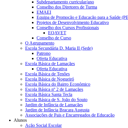
Subdepartamento curricular/ano
Conselho dos Diretores de Turma
EMAEI
Equipa de Promoção e Educação para a Saúde (P
Projetos de Desenvolvimento Educativo
Conselho dos Cursos Profissionais
EQAVET
Conselho de Curso
O Agrupamento
Escola Secundária D. Maria II (Sede)
Patrono
Oferta Educativa
Escola Básica de Lamaçães
Oferta Educativa
Escola Básica de Tenões
Escola Básica de Nogueiró
Escola Básica do Bairro Económico
Escola Básica nº 2 de Lamaçães
Escola Básica Santa Tecla
Escola Básica de S. João do Souto
Jardim de Infância de Lamaçães
Jardim de Infância Bracara Augusta
Associações de Pais e Encarregados de Educação
Alunos
Ação Social Escolar