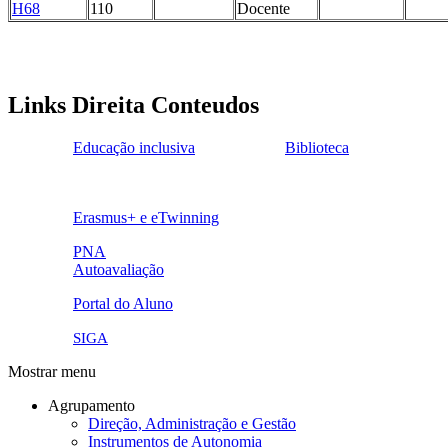
H68
110
Docente
Links Direita Conteudos
Educação inclusiva
Biblioteca
ensinoinclusivo.png
link1.png
o
Erasmus+ e eTwinning
ue.png.png
PNA
Autoavaliação
pna.png
eye-42848_640.png
Portal do Aluno
link4.png
SIGA
Mostrar menu
Agrupamento
Direção, Administração e Gestão
Instrumentos de Autonomia