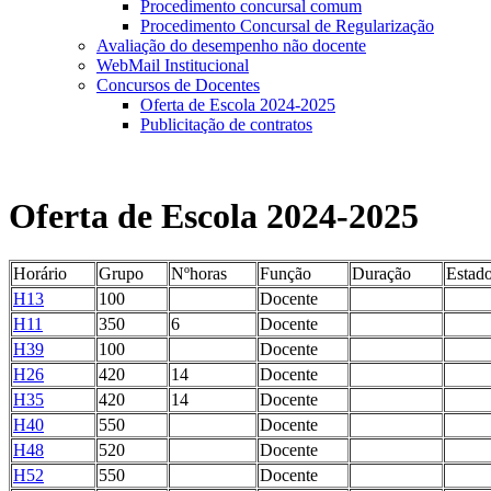
Procedimento concursal comum
Procedimento Concursal de Regularização
Avaliação do desempenho não docente
WebMail Institucional
Concursos de Docentes
Oferta de Escola 2024-2025
Publicitação de contratos
Oferta de Escola 2024-2025
Horário
Grupo
Nºhoras
Função
Duração
Estad
H13
100
Docente
H11
350
6
Docente
H39
100
Docente
H26
420
14
Docente
H35
420
14
Docente
H40
550
Docente
H48
520
Docente
H52
550
Docente