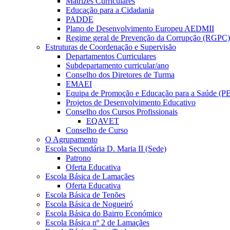
Matrizes Curriculares
Educação para a Cidadania
PADDE
Plano de Desenvolvimento Europeu AEDMII
Regime geral de Prevenção da Corrupção (RGPC)
Estruturas de Coordenação e Supervisão
Departamentos Curriculares
Subdepartamento curricular/ano
Conselho dos Diretores de Turma
EMAEI
Equipa de Promoção e Educação para a Saúde (P
Projetos de Desenvolvimento Educativo
Conselho dos Cursos Profissionais
EQAVET
Conselho de Curso
O Agrupamento
Escola Secundária D. Maria II (Sede)
Patrono
Oferta Educativa
Escola Básica de Lamaçães
Oferta Educativa
Escola Básica de Tenões
Escola Básica de Nogueiró
Escola Básica do Bairro Económico
Escola Básica nº 2 de Lamaçães