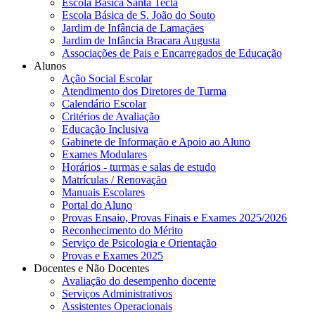
Escola Básica Santa Tecla
Escola Básica de S. João do Souto
Jardim de Infância de Lamaçães
Jardim de Infância Bracara Augusta
Associações de Pais e Encarregados de Educação
Alunos
Ação Social Escolar
Atendimento dos Diretores de Turma
Calendário Escolar
Critérios de Avaliação
Educação Inclusiva
Gabinete de Informação e Apoio ao Aluno
Exames Modulares
Horários - turmas e salas de estudo
Matrículas / Renovação
Manuais Escolares
Portal do Aluno
Provas Ensaio, Provas Finais e Exames 2025/2026
Reconhecimento do Mérito
Serviço de Psicologia e Orientação
Provas e Exames 2025
Docentes e Não Docentes
Avaliação do desempenho docente
Serviços Administrativos
Assistentes Operacionais