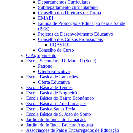
Departamentos Curriculares
Subdepartamento curricular/ano
Conselho dos Diretores de Turma
EMAEI
Equipa de Promoção e Educação para a Saúde
(PES)
Projetos de Desenvolvimento Educativo
Conselho dos Cursos Profissionais
EQAVET
Conselho de Curso
O Agrupamento
Escola Secundária D. Maria II (Sede)
Patrono
Oferta Educativa
Escola Básica de Lamaçães
Oferta Educativa
Escola Básica de Tenões
Escola Básica de Nogueiró
Escola Básica do Bairro Económico
Escola Básica nº 2 de Lamaçães
Escola Básica Santa Tecla
Escola Básica de S. João do Souto
Jardim de Infância de Lamaçães
Jardim de Infância Bracara Augusta
Associações de Pais e Encarregados de Educação