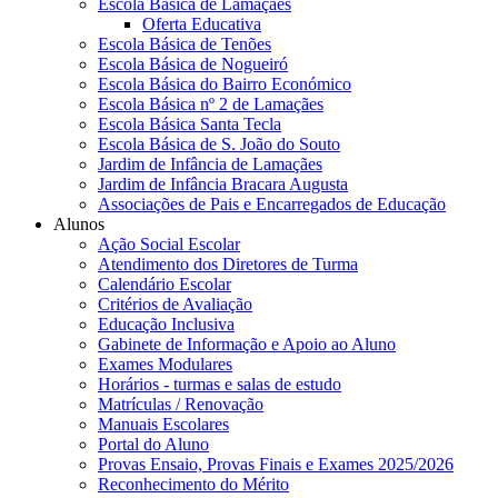
Escola Básica de Lamaçães
Oferta Educativa
Escola Básica de Tenões
Escola Básica de Nogueiró
Escola Básica do Bairro Económico
Escola Básica nº 2 de Lamaçães
Escola Básica Santa Tecla
Escola Básica de S. João do Souto
Jardim de Infância de Lamaçães
Jardim de Infância Bracara Augusta
Associações de Pais e Encarregados de Educação
Alunos
Ação Social Escolar
Atendimento dos Diretores de Turma
Calendário Escolar
Critérios de Avaliação
Educação Inclusiva
Gabinete de Informação e Apoio ao Aluno
Exames Modulares
Horários - turmas e salas de estudo
Matrículas / Renovação
Manuais Escolares
Portal do Aluno
Provas Ensaio, Provas Finais e Exames 2025/2026
Reconhecimento do Mérito