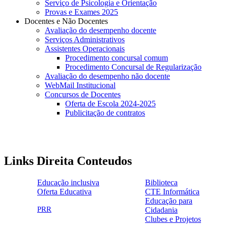
Serviço de Psicologia e Orientação
Provas e Exames 2025
Docentes e Não Docentes
Avaliação do desempenho docente
Serviços Administrativos
Assistentes Operacionais
Procedimento concursal comum
Procedimento Concursal de Regularização
Avaliação do desempenho não docente
WebMail Institucional
Concursos de Docentes
Oferta de Escola 2024-2025
Publicitação de contratos
Links Direita Conteudos
Educação inclusiva
Biblioteca
Oferta Educativa
CTE Informática
ensinoinclusivo.png
link1.png
Educação para
oferta_edu.png
cte2.png
PRR
Cidadania
logo_epc_2.png
selo_importancia_estrategica.png
Clubes e Projetos