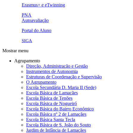
link5.png
Erasmus+ e eTwinning
ue.png.png
PNA
Autoavaliação
pna.png
eye-42848_640.png
Portal do Aluno
link4.png
SIGA
Mostrar menu
Agrupamento
Direção, Administração e Gestão
Instrumentos de Autonomia
Estruturas de Coordenação e Supervisão
O Agrupamento
Escola Secundária D. Maria II (Sede)
Escola Básica de Lamaçães
Escola Básica de Tenões
Escola Básica de Nogueiró
Escola Básica do Bairro Económico
Escola Básica nº 2 de Lamaçães
Escola Básica Santa Tecla
Escola Básica de S. João do Souto
Jardim de Infância de Lamaçães