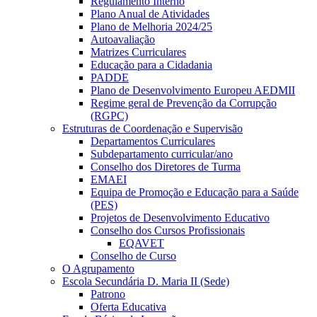
Regulamento Interno
Plano Anual de Atividades
Plano de Melhoria 2024/25
Autoavaliação
Matrizes Curriculares
Educação para a Cidadania
PADDE
Plano de Desenvolvimento Europeu AEDMII
Regime geral de Prevenção da Corrupção
(RGPC)
Estruturas de Coordenação e Supervisão
Departamentos Curriculares
Subdepartamento curricular/ano
Conselho dos Diretores de Turma
EMAEI
Equipa de Promoção e Educação para a Saúde
(PES)
Projetos de Desenvolvimento Educativo
Conselho dos Cursos Profissionais
EQAVET
Conselho de Curso
O Agrupamento
Escola Secundária D. Maria II (Sede)
Patrono
Oferta Educativa