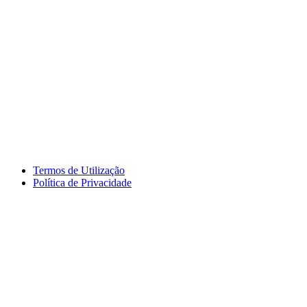
Termos de Utilização
Política de Privacidade
logos_erasmus.jpg
logos_pessoa.jpg
logo_segdigital.jpg
logosem_bullying.jpg
logo